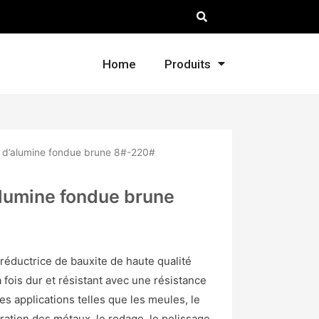
Home
Produits
e d’alumine fondue brune 8#-220#
alumine fondue brune
réductrice de bauxite de haute qualité
a fois dur et résistant avec une résistance
les applications telles que les meules, le
aration des métaux, le rodage, le polissage