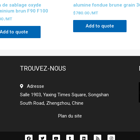
 de sablage oxyde
alumine fondue brune grain 3
minium brun F90 F100
$
780.00
/MT
00
/MT
Add to quote
Add to quote
TROUVEZ-NOUS
Adresse
Salle 1903, Yaxing Times Square, Songshan
South Road, Zhengzhou, Chine
Plan du site