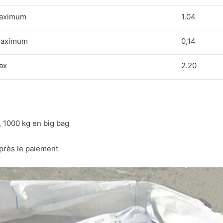
maximum
1.04
maximum
0,14
ax
2.20
, 1000 kg en big bag
après le paiement