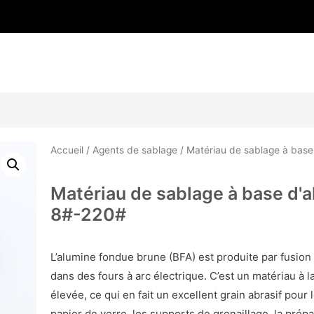
Accueil
/
Agents de sablage
/ Matériau de sablage à bas
Matériau de sablage à base d'
8#-220#
L’alumine fondue brune (BFA) est produite par fusion 
dans des fours à arc électrique. C’est un matériau à l
élevée, ce qui en fait un excellent grain abrasif pour 
papier de verre, les supports de grenaillage, la prép