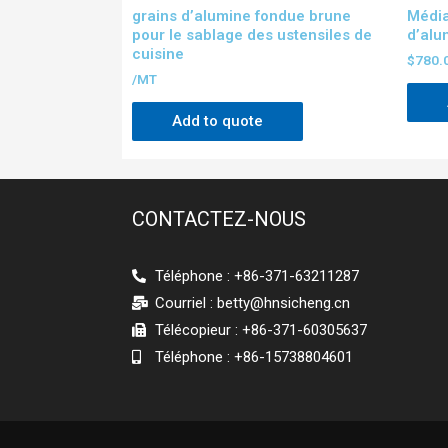
grains d’alumine fondue brune
Média
pour le sablage des ustensiles de
d’alu
cuisine
$
780.
/MT
Add to quote
CONTACTEZ-NOUS
Téléphone : +86-371-63211287
Courriel :
betty@hnsicheng.cn
Télécopieur : +86-371-60305637
Téléphone : +86-15738804601