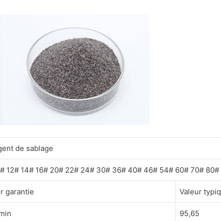
gent de sablage
0# 12# 14# 16# 20# 22# 24# 30# 36# 40# 46# 54# 60# 70# 80# 
r garantie
Valeur typi
 min
95,65