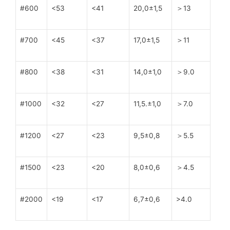
#600
<53
<41
20,0±1,5
＞13
#700
<45
<37
17,0±1,5
＞11
#800
<38
<31
14,0±1,0
＞9.0
#1000
<32
<27
11,5.±1,0
＞7.0
#1200
<27
<23
9,5±0,8
＞5.5
#1500
<23
<20
8,0±0,6
＞4.5
#2000
<19
<17
6,7±0,6
>4.0