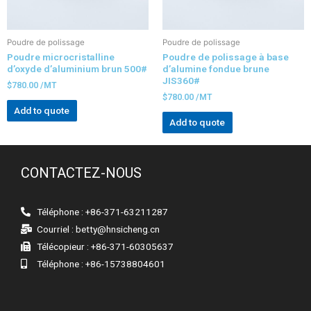
Poudre de polissage
Poudre de polissage
Poudre microcristalline
Poudre de polissage à base
d’oxyde d’aluminium brun 500#
d’alumine fondue brune
JIS360#
$
780.00
/MT
$
780.00
/MT
Add to quote
Add to quote
CONTACTEZ-NOUS
Téléphone : +86-371-63211287
Courriel :
betty@hnsicheng.cn
Télécopieur : +86-371-60305637
Téléphone : +86-15738804601