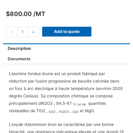
$
800.00
/MT
Add to quote
-
+
Description
Documents
L’alumine fondue brune est un produit fabriqué par
réduction par fusion progressive de bauxite calcinée dans
un four à arc électrique à haute température (environ 2000
degrés Celsius). Sa composition chimique se compose
principalement d’Al2O3
94,5-97
quantités
(
% ) et
de
résiduelles de TiO2
,
,
,
et MgO.
SiO2
Fe2O3
CaO
L’oxyde d’aluminium brun se caractérise par une bonne
ténacité, une résistance mécanique élevée et une dureté (9