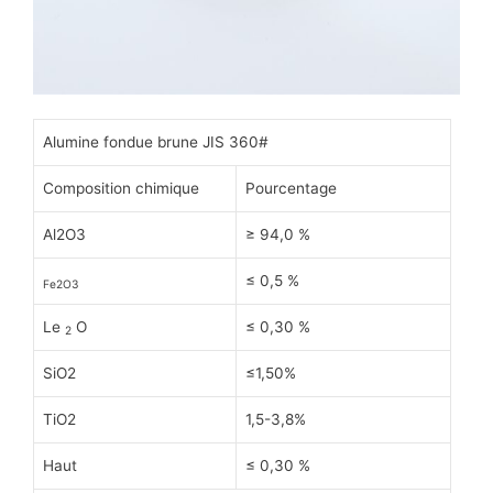
Alumine fondue brune JIS 360#
Composition chimique
Pourcentage
Al2O3
≥ 94,0 %
≤ 0,5 %
Fe2O3
Le
O
≤ 0,30 %
2
SiO2
≤1,50%
TiO2
1,5-3,8%
Haut
≤ 0,30 %