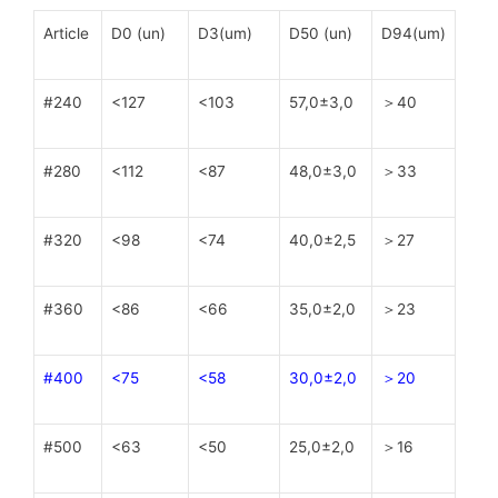
Article
D0 (un)
D3(um)
D50 (un)
D94(um)
#240
<127
<103
57,0±3,0
＞40
#280
<112
<87
48,0±3,0
＞33
#320
<98
<74
40,0±2,5
＞27
#360
<86
<66
35,0±2,0
＞23
#400
<75
<58
30,0±2,0
＞20
#500
<63
<50
25,0±2,0
＞16