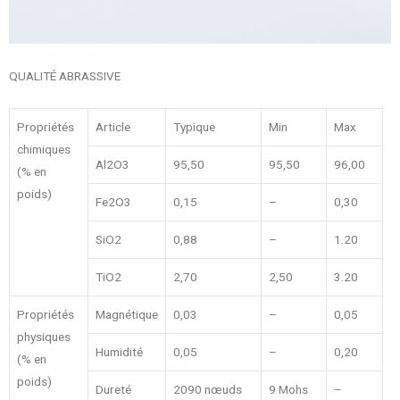
QUALITÉ ABRASSIVE
Propriétés
Article
Typique
Min
Max
chimiques
Al2O3
95,50
95,50
96,00
(% en
poids)
Fe2O3
0,15
–
0,30
SiO2
0,88
–
1.20
TiO2
2,70
2,50
3.20
Propriétés
Magnétique
0,03
–
0,05
physiques
Humidité
0,05
–
0,20
(% en
poids)
Dureté
2090 nœuds
9 Mohs
–