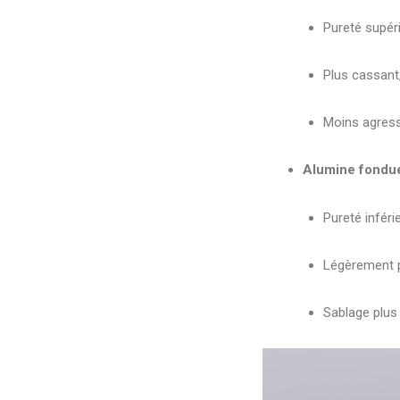
Pureté supéri
Plus cassant,
Moins agressi
Alumine fondu
Pureté infér
Légèrement p
Sablage plus 