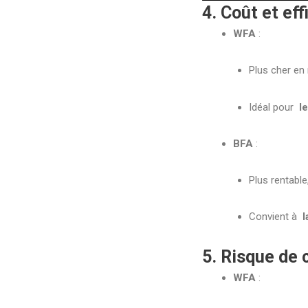
4. Coût et eff
WFA
:
Plus cher en 
Idéal pour
l
BFA
:
Plus rentable
Convient à
l
5. Risque de
WFA
: