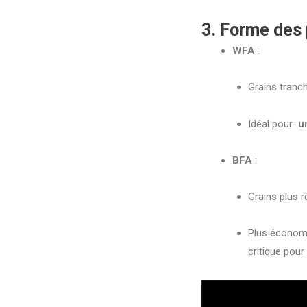
3. Forme des 
WFA
:
Grains tranch
Idéal pour
u
BFA
:
Grains plus r
Plus économ
critique pour 