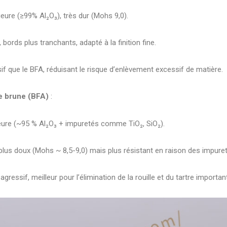
eure (≥99% Al₂O₃), très dur (Mohs 9,0).
 bords plus tranchants, adapté à la finition fine.
f que le BFA, réduisant le risque d’enlèvement excessif de matière.
e brune (BFA)
:
ieure (~95 % Al₂O₃ + impuretés comme TiO₂, SiO₂).
lus doux (Mohs ~ 8,5-9,0) mais plus résistant en raison des impuret
agressif, meilleur pour l’élimination de la rouille et du tartre importan