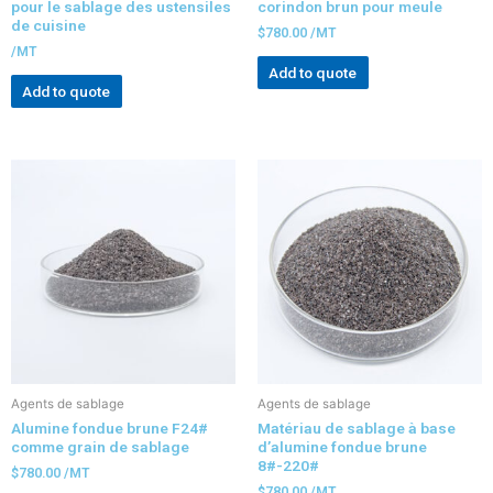
pour le sablage des ustensiles
corindon brun pour meule
de cuisine
$
780.00
/MT
/MT
Add to quote
Add to quote
Agents de sablage
Agents de sablage
Alumine fondue brune F24#
Matériau de sablage à base
comme grain de sablage
d’alumine fondue brune
8#-220#
$
780.00
/MT
$
780.00
/MT