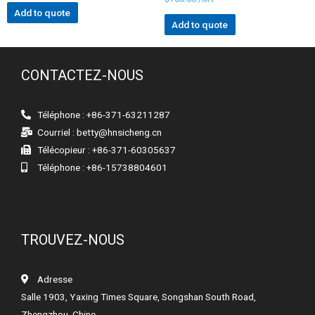
Add to quote
Add to quote
CONTACTEZ-NOUS
Téléphone : +86-371-63211287
Courriel :
betty@hnsicheng.cn
Télécopieur : +86-371-60305637
Téléphone : +86-15738804601
TROUVEZ-NOUS
Adresse
Salle 1903, Yaxing Times Square, Songshan South Road,
Zhengzhou, Chine